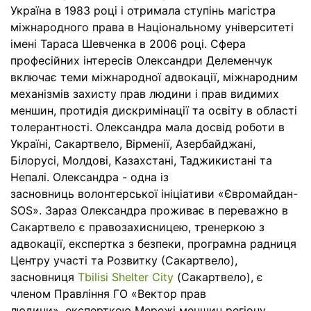
Україна
в 1983
році
і
отримала
ступінь
магістра
міжнародного
права в
Національному
університеті
імені
Тараса
Шевченка
в 2006
році
. Сфера
професійних
інтересів
Олександри
Делеменчук
включає
теми
міжнародної
адвокації
,
міжнародним
механізмів
захисту
прав
людини
і
прав
видимих
​​
меншин
,
протидія
дискримінації
та
освіту
в
області
толерантності
.
Олександра
мала
досвід
роботи
в
Україні
, Сакартвело
,
Вірменії
,
Азербайджані
,
Білорусі
,
Молдові
,
Казахстані
,
Таджикистані
та
Непалі
.
Олександра
- одна
із
засновн
иць
волонтерської
ініціативи
«
Є
вромайдан-
SOS
». Зараз
Олександра
проживає
в
переважно в
Сакартвело є
правозахисницею, тренеркою з
адвокації, експертка з безпеки, програмна радниця
Центру участі та Розвитку (Сакартвело),
засновниця
Tbilisi Shelter City
(Сакартвело)
,
є
членом
Правління
ГО «Вектор прав
людини
»,
експерткою
Мережі
меншин
регіону