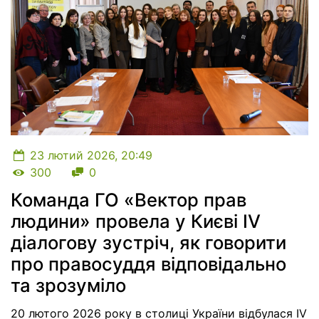
23 лютий 2026, 20:49
Кількість переглядів
Кількість коментарів
300
0
Команда ГО «Вектор прав
людини» провела у Києві ІV
діалогову зустріч, як говорити
про правосуддя відповідально
та зрозуміло
20 лютого 2026 року в столиці України відбулася ІV