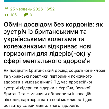
25 червень 2026, 16:52
Кількість переглядів
Кількість коментарів
105
0
Обмін досвідом без кордонів: як
зустріч із британськими та
українськими колегами та
колежанками відкриває нові
горизонти для лідерів(-ок) у
сфері ментального здоров'я
Як поєднати британський досвід соціальної інклюзії
та українські практики підтримки психічного
здоров’я в умовах війни? Під час професійної
зустрічі лідери та лідерки з України, Великої
Британії та Німеччини обговорили інноваційні
підходи, партнерства та нові можливості для
розвитку сфери ментального здоров’я.