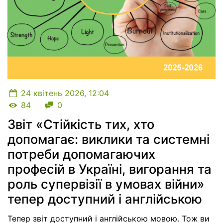
24 квітень 2026, 12:04
Кількість переглядів
Кількість коментарів
84
0
Звіт «Стійкість тих, хто
допомагає: виклики та системні
потреби допомагаючих
професій в Україні, вигорання та
роль супервізії в умовах війни»
тепер доступний і англійською
Тепер звіт доступний і англійською мовою. Тож ви