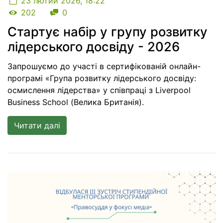
23 лютий 2026, 18:22
Кількість переглядів
Кількість коментарів
202
0
Стартує набір у групу розвитку
лідерського досвіду - 2026
Запрошуємо до участі в сертифікованій онлайн-
програмі «Група розвитку лідерського досвіду:
осмислення лідерства» у співпраці з Liverpool
Business School (Велика Британія).
Читати далі