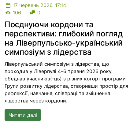
17 червень 2026, 17:14
Кількість переглядів
Кількість коментарів
106
0
Поєднуючи кордони та
перспективи: глибокий погляд
на Ліверпульсько-український
симпозіум з лідерства
Ліверпульський симпозіум з лідерства, що
проходив у Ліверпулі 4–6 травня 2026 року,
об’єднав учасників(-ць) з різних когорт програми
Групи розвитку лідерства, створивши простір для
рефлексії, навчання, співпраці та зміцнення
лідерства через кордони.
Читати далі