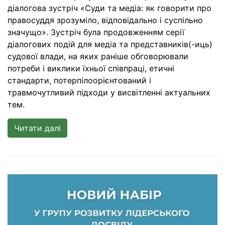
діалогова зустріч «Суди та медіа: як говорити про
правосуддя зрозуміло, відповідально і суспільно
значущо». Зустріч була продовженням серії
діалогових подій для медіа та представників(-иць)
судової влади, на яких раніше обговорювали
потреби і виклики їхньої співпраці, етичні
стандарти, потерпілоорієнтований і
травмочутливий підходи у висвітленні актуальних
тем.
Читати далі