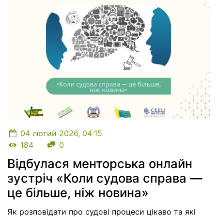
04 лютий 2026, 04:15
Кількість переглядів
Кількість коментарів
184
0
Відбулася менторська онлайн
зустріч «Коли судова справа —
це більше, ніж новина»
Як розповідати про судові процеси цікаво та які