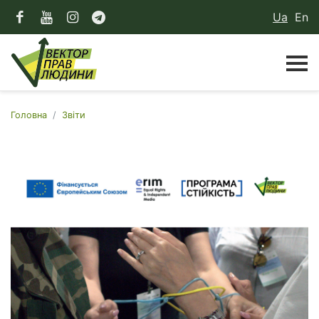
Ua
En
Головна
Звіти