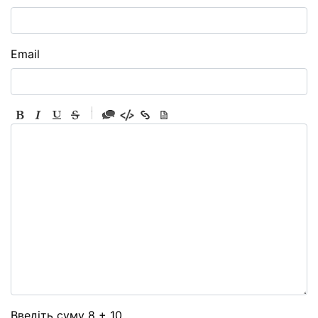
Email
-
-
-
-
-
-
-
-
-
-
-
-
-
-
-
Введіть суму 8 + 10