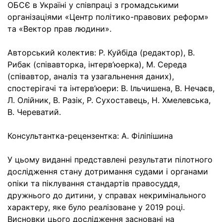
ОБСЄ в Україні у співпраці з громадськими
організаціями «Центр політико-правових реформ»
та «Вектор прав людини».
Авторський колектив: Р. Куйбіда (редактор), В.
Рибак (співавторка, інтерв’юерка), М. Середа
(співавтор, аналіз та узагальнення даних),
спостерігачі та інтерв’юери: В. Ільчишена, В. Нечаєв,
Л. Олійник, В. Разік, Р. Сухоставець, Н. Хмелевська,
В. Череватий.
Консультантка-рецензентка: А. Філіпішина
У цьому виданні представлені результати пілотного
дослідження стану дотримання судами і органами
опіки та піклування стандартів правосуддя,
дружнього до дитини, у справах некримінального
характеру, яке було реалізоване у 2019 році.
Висновки цього дослідження засновані на