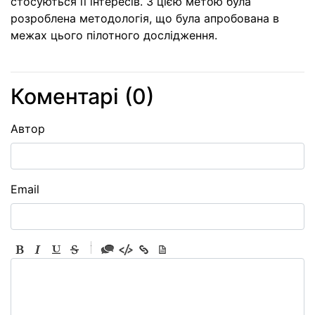
стосуються її інтересів. З цією метою була
розроблена методологія, що була апробована в
межах цього пілотного дослідження.
Коментарі (
0
)
Автор
Email
-
-
-
-
-
-
-
-
-