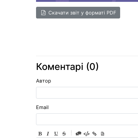
Cкачати звіт у форматі PDF
Коментарі (
0
)
Автор
Email
-
-