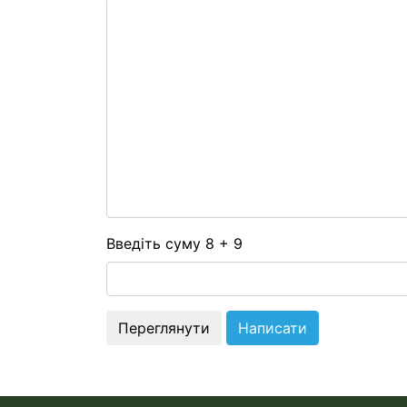
-
-
-
-
-
-
-
-
-
-
-
-
-
Введіть суму 8 + 9