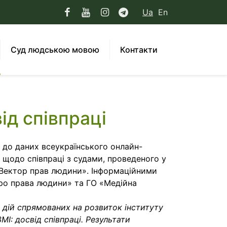
Ua
En
Суд людською мовою
Контакти
ід співпраці
о до даних всеукраїнського онлайн-
 щодо співпраці з судами, проведеного у
«Вектор прав людини». Інформаційними
про права людини» та ГО «Медійна
 дій спрямованих на розвиток інституту
ЗМІ: досвід співпраці. Результати