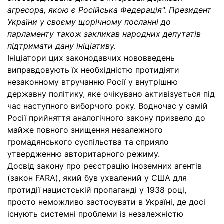
агресора, якою є Російська Федерація". Президент
України у своєму щорічному посланні до
парламенту також закликав народних депутатів
підтримати дану ініціативу.
Ініціатори цих законодавчих нововведень
виправдовують їх необхідністю протидіяти
незаконному втручанню Росії у внутрішню
державну політику, яке очікувано активізується під
час наступного виборчого року. Водночас у самій
Росії прийняття аналогічного закону призвело до
майже повного знищення незалежного
громадянського суспільства та сприяло
утвердженню авторитарного режиму.
Досвід закону про реєстрацію іноземних агентів
(закон FARA), який був ухвалений у США для
протидії нацистській пропаганді у 1938 році,
просто неможливо застосувати в Україні, де досі
існують системні проблеми із незалежністю