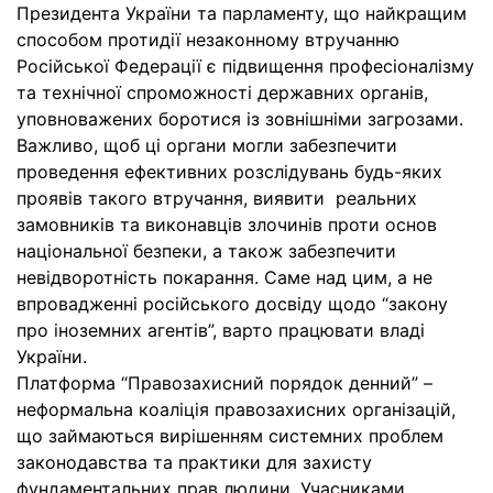
Президента України та парламенту, що найкращим
способом протидії незаконному втручанню
Російської Федерації є підвищення професіоналізму
та технічної спроможності державних органів,
уповноважених боротися із зовнішніми загрозами.
Важливо, щоб ці органи могли забезпечити
проведення ефективних розслідувань будь-яких
проявів такого втручання, виявити реальних
замовників та виконавців злочинів проти основ
національної безпеки, а також забезпечити
невідворотність покарання. Саме над цим, а не
впровадженні російського досвіду щодо “закону
про іноземних агентів”, варто працювати владі
України.
Платформа “Правозахисний порядок денний” –
неформальна коаліція правозахисних організацій,
що займаються вирішенням системних проблем
законодавства та практики для захисту
фундаментальних прав людини. Учасниками