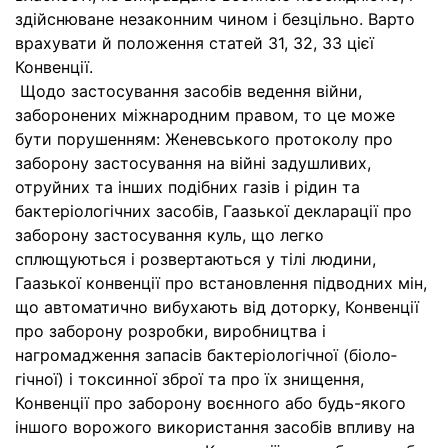
здійснюване незаконним чином і безцільно. Варто
врахувати й положення статей 31, 32, 33 цієї
Конвенції.
Щодо застосування засобів ведення війни,
заборонених міжнародним правом, то це може
бути порушенням: Женевського протоколу про
заборону застосування на війні задушливих,
отруйних та інших подібних газів і рідин та
бактеріологічних засобів, Гаазької декларації про
заборону застосу­вання куль, що легко
сплющуються і розвертаються у тілі людини,
Гаазької конвенції про встановлення підводних мін,
що автоматично вибухають від доторку, Конвенції
про заборону розробки, виробництва і
нагромадження запасів бактеріологічної (біоло­
гічної) і токсинної зброї та про їх знищення,
Конвенції про заборону воєнного або будь-якого
іншого ворожого використання засобів впливу на