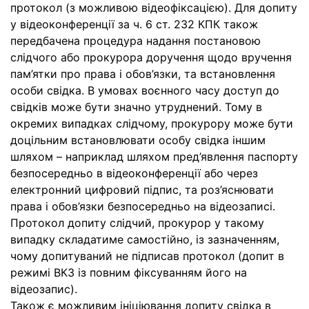
протокол (з можливою відеофіксацією). Для допиту
у відеоконференції за ч. 6 ст. 232 КПК також
передбачена процедура надання постановою
слідчого або прокурора доручення щодо вручення
пам’ятки про права і обов’язки, та встановлення
особи свідка. В умовах воєнного часу доступ до
свідків може бути значно утруднений. Тому в
окремих випадках слідчому, прокурору може бути
доцільним встановлювати особу свідка іншим
шляхом – наприклад шляхом пред’явлення паспорту
безпосередньо в відеоконференції або через
електронний цифровий підпис, та роз’яснювати
права і обов’язки безпосередньо на відеозаписі.
Протокол допиту слідчий, прокурор у такому
випадку складатиме самостійно, із зазначенням,
чому допитуваний не підписав протокол (допит в
режимі ВКЗ із повним фіксуванням його на
відеозапис).
Також є можливим ініціювання допиту свідка в