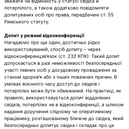
зважати на відмінність у статусі свідка й
потерпілого, а також додатково повідомляти
допитуваних осіб про права, передбачені ст. 55
Римського статуту.
Допит у режимі відеоконференції
Нагадаємо про ще один, достатньо рідко
використовуваний, спосіб допиту – через
відеоконференцзв’язок (ст. 232 КПК). Такий допит
допускається в разі неможливості безпосередньої
участі певних осіб у досудовому провадженні за
станом здоров’я або з інших поважних причин. В
умовах воєнного часу доступ до свідків і
потерпілих може бути обмежений. На практиці, як
правило, використовується допит віддалених
свідків, потерпілих не в відеоконференції, а шляхом
надання доручення слідчому чи оперативному
працівнику, розташованому ближче до свідка, який
безпосередньо допитує свідка і складає про це