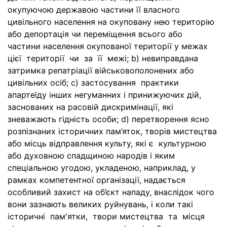
окупуючою державою частини її власного
цивільного населення на окуповану нею територію
або депортація чи переміщення всього або
частини населення окупованої території у межах
цієї території чи за її межі; b) невиправдана
затримка репатріації військовополонених або
цивільних осіб; c) застосування практики
апартеїду інших негуманних і принижуючих дій,
заснованих на расовій дискримінації, які
зневажають гідність особи; d) перетворення ясно
розпізнаних історичних пам’яток, творів мистецтва
або місць відправлення культу, які є культурною
або духовною спадщиною народів і яким
спеціальною угодою, укладеною, наприклад, у
рамках компетентної організації, надається
особливий захист на об’єкт нападу, внаслідок чого
вони зазнають великих руйнувань, і коли такі
історичні пам'ятки, твори мистецтва та місця