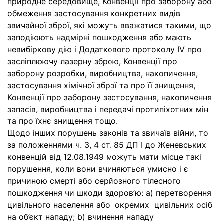
природне середовище, Конвенції про заборону або
обмеження застосування конкретних видів
звичайної зброї, які можуть вважатися такими, що
заподіюють надмірні пошкодження або мають
невибіркову дію і Додаткового протоколу ІV про
засліплюючу лазерну зброю, Конвенції про
заборону розробки, виробництва, накопичення,
застосування хімічної зброї та про її знищення,
Конвенції про заборону застосування, накопичення
запасів, виробництва і передачі протипіхотних мін
та про їхнє знищен­ня тощо.
Щодо інших порушень законів та звичаїв війни, то
за положеннями ч. 3, 4 ст. 85 ДП І до Женевських
конвенцій від 12.08.1949 можуть мати місце такі
порушення, коли вони вчиняються умисно і є
причиною смерті або серйозного тілесного
пошкодження чи шкоди здоров’ю: a) перетворення
цивільного населення або окремих цивільних осіб
на об’єкт нападу; b) вчинення нападу