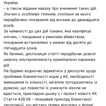
України,
– а також відання наказу про вчинення таких дій.
Злочин є особливо тяжким, оскільки за нього
передбачено покарання від восьми до дванадцяти
років.
За наявності до цих дій ознаки, яка кваліфікує
злочин, – поєднання з умисним вбивством,
покарання встановлено у межах від десяти до
п’ятнадцяти років.
Як бачимо, диспозиція статті передбачає доволі
широку альтернативність кримінально каранних
дій.
Не будемо водночас вдаватись у дискусію щодо
проблеми бланкетності норм у КК, необхідності
зменшення їх кількості, загалом погоджуючись із
думкою, що повністю їх уникнути ніколи не
вдасться, прикладом цьому є і проєкт нового КК.
Стаття 438 КК – яскравий приклад бланктеної
диспозиції, що містить пряму відсилку у формі