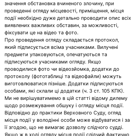
значення обстановка вчиненого злочину, при
проведенні огляду місцевості, приміщення, місця
події необхідно дуже детально проводити опис всіх
виявлених важливих обставин, за можливості,
фіксувати це на відео та фото.
Про проведення огляду складається протокол,
який підписується всіма учасниками. Вилучені
предмети упаковуються, опечатуються та
підписуються учасниками огляду. Якщо
проводилися фото чи відеозйомка, додатки до
протоколу (фототаблиці та відеофайли) можуть
виготовлюватися пізніше. Додатки підписуються
особами, які склали ці додатки (ч. 3 ст. 105 КПК).
Ми не вирішуватимемо в цій статті відому дилему
щодо розмежування обшуку і огляду місця події.
Відповідно до практики Верховного Суду, огляд
місця події у володінні особи може відбуватися і за
її згодою, що не вимагає дозволу слідчого судді.
Якщо ж в ході огляду місця події слідчий фактично