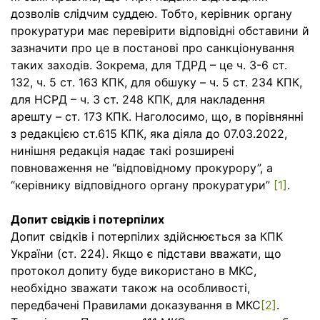
дозволів слідчим суддею. Тобто, керівник органу
прокуратури має перевірити відповідні обставини й
зазначити про це в постанові про санкціонування
таких заходів. Зокрема, для ТДРД – це ч. 3-6 ст.
132, ч. 5 ст. 163 КПК, для обшуку – ч. 5 ст. 234 КПК,
для НСРД – ч. 3 ст. 248 КПК, для накладення
арешту – ст. 173 КПК. Наголосимо, що, в порівнянні
з редакцією ст.615 КПК, яка діяла до 07.03.2022,
нинішня редакція надає такі розширені
повноваження не “відповідному прокурору”, а
“керівнику відповідного органу прокуратури”
[1]
.
Допит свідків і потерпілих
Допит свідків і потерпілих здійснюється за КПК
України (ст. 224). Якщо є підстави вважати, що
протокол допиту буде використано в МКС,
необхідно зважати також на особливості,
передбачені Правилами доказування в МКС
[2]
.