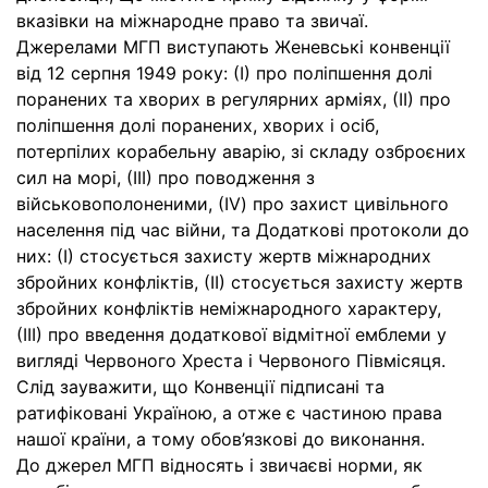
вказівки на міжнародне право та звичаї.
Джерелами МГП виступають Женевські конвенції
від 12 серпня 1949 року: (І) про поліпшення долі
поранених та хворих в регулярних арміях, (ІІ) про
поліпшення долі поранених, хворих і осіб,
потерпілих корабельну аварію, зі складу озброєних
сил на морі, (ІІІ) про поводження з
військовополоненими, (ІV) про захист цивільного
населення під час війни, та Додаткові протоколи до
них: (І) стосується захисту жертв міжнародних
збройних конфліктів, (ІІ) стосується захисту жертв
збройних конфліктів неміжнародного характеру,
(ІІІ) про введення додаткової відмітної емблеми у
вигляді Червоного Хреста і Червоного Півмісяця.
Слід зауважити, що Конвенції підписані та
ратифіковані Україною, а отже є частиною права
нашої країни, а тому обов’язкові до виконання.
До джерел МГП відносять і звичаєві норми, як