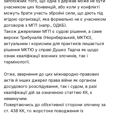
запобіжник того, що одна з держав може не бути
учасником цих Конвенцій, або коли у конфлікті
можуть брати участь збройні сили, що діють під
егідою організації, яка формально не є учасником
договорів з МГП (напр., ОДКБ).
Також джерелами МГП є судові рішення, а саме
вироки Трибуналів (Нюрнберзький, МКТЮ),
актуальним і корисним для практиків лишається
рішення МКТЮ у справі Душко Тадіча як щодо
ознак кваліфікації воєнних злочинів, так і
термінології.
Отже, звернення до цих міжнародно-правових
актів й інших джерел права війни як органом
досудового розслідування, так і судом, в разі
кваліфікації дій за означеною статтею КК, є
неминучим.
Повертаючись до об’єктивної сторони злочину за
ст. 438 КК, то жорстоке поводження із