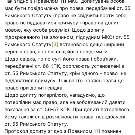
Так згідно з Правилом 111 МКС, допитувана особа
має бути повідомлена про права, передбачені ст. 55
Римського Статуту (право не свідчити проти себе,
право не піддаватися примусу і право на допит
мовою, яку особа розуміє). Щодо допиту
підозрюваного (за злочином, підсудним МКС) ст. 55
Римського Статуту
[3]
встановлює дещо ширший
перелік прав, про які слід його повідомити.
Щодо свідка, то по суті його права і обов’язки,
передбачені ст. 66 КПК, охоплюють установлені в
ст. 55 Римського Статуту, крім одного – право не
піддаватися примусу. Тож варто роз’яснювати це
право при допиті свідка.
Щодо допиту потерпілого, нагадуємо, що
потерпілий має право, але не зобов’язаний давати
показання за ст. 56-57 КПК. При допиті потерпілого
йому також слід роз’яснювати права, передбачені
ст. 55 Римського Статуту.
Протокол допиту згідно з Правилом 111 повинен