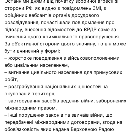
Останніми днями від початку збройної агресії зі
сторони РФ, як видно з повідомлень ЗМІ, з
офіційних вебсайтів органів досудового
розслідування, почастішали повідомлення про
підозру, внесення відомостей до ЄРДР саме за
вчинення цього кримінального правопорушення.
За об’єктивної сторони цього злочину, то він може
бути вчинений у формі:
– жорстоке поводження з військовополоненими
або цивільним населенням,
– вигнання цивільного населення для примусових
робіт,
– розграбування національних цінностей на
окупованій території,
– застосування засобів ведення війни, заборонених
міжнародним правом,
– інші порушення законів та звичаїв війни, що
передбачені міжнародними договорами, згода на
обов’язковість яких надана Верховною Радою