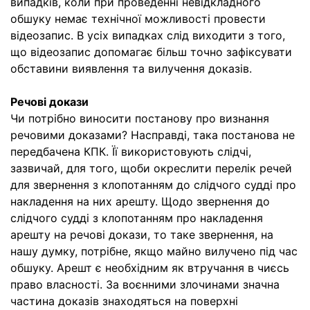
випадків, коли при проведенні невідкладного
обшуку немає технічної можливості провести
відеозапис. В усіх випадках слід виходити з того,
що відеозапис допомагає більш точно зафіксувати
обставини виявлення та вилучення доказів.
Речові докази
Чи потрібно виносити постанову про визнання
речовими доказами? Насправді, така постанова не
передбачена КПК. Її використовують слідчі,
зазвичай, для того, щоби окреслити перелік речей
для звернення з клопотанням до слідчого судді про
накладення на них арешту. Щодо звернення до
слідчого судді з клопотанням про накладення
арешту на речові докази, то таке звернення, на
нашу думку, потрібне, якщо майно вилучено під час
обшуку. Арешт є необхідним як втручання в чиєсь
право власності. За воєнними злочинами значна
частина доказів знаходяться на поверхні