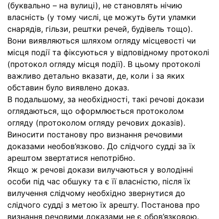
(буквально – на вулиці), не становлять нічию
власність (у тому числі, це можуть бути уламки
снарядів, гільзи, рештки речей, будівель тощо).
Вони виявляються шляхом огляду місцевості чи
місця події та фіксуються у відповідному протоколі
(протокол огляду місця події). В цьому протоколі
важливо детально вказати, де, коли і за яких
обставин було виявлено доказ.
В подальшому, за необхідності, такі речові докази
оглядаються, що оформлюється протоколом
огляду (протоколом огляду речових доказів).
Виносити постанову про визнання речовими
доказами необов’язково. До слідчого судді за їх
арештом звертатися непотрібно.
Якщо ж речові докази вилучаються у володінні
особи під час обшуку та є її власністю, після їх
вилучення слідчому необхідно звернутися до
слідчого судді з метою їх арешту. Постанова про
визнання речовими доказами не є обов’язковою.