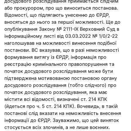
досудового розслідування приймається слідчим
або прокурором, про що виноситься постанова.
Відомості, що підлягають унесенню до ЄРДР,
вносяться до нього за першої можливості. Ще до
опублікування Закону № 2111-ІХ Верховний Суд в
інформаційному листі від 03.03.2022 № 1/0/2-22
наголошував на можливості винесення подібної
постанови. ВС вказував, що в разі неможливості
формування витягу із ЄРДР, інформація про
реєстрацію кримінального правопорушення та
початок досудового розслідування може бути
підтверджена мотивованою постановою органу
досудового розслідування (тобто слідчого) про
початок досудового розслідування, яка має
містити всі відомості, визначені ст. 214 КПК
(йдеться про ч. 5 ст. 214 КПК). Вочевидь, в такій
постанові слід вказати на неможливість внесення
інформації до ЄРДР. Зауважимо, що цей виняток
стосується всіх злочинів, а не лише воєнних.