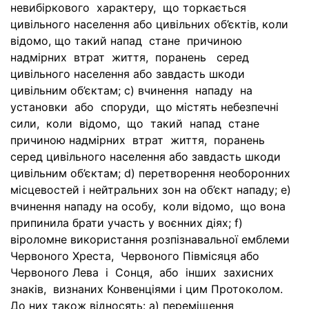
невибіркового характеру, що торкається
цивільного населення або цивільних об’єктів, коли
відомо, що такий напад стане причиною
надмірних втрат життя, поранень серед
цивільного населення або завдасть шкоди
цивільним об’єктам; c) вчинення нападу на
установки або споруди, що містять небезпечні
сили, коли відомо, що такий напад стане
причиною надмірних втрат життя, поранень
серед цивільного населення або завдасть шкоди
цивільним об’єктам; d) перетворення необоронних
місцевостей і нейтральних зон на об’єкт нападу; e)
вчинення нападу на особу, коли відомо, що вона
припинила брати участь у воєнних діях; f)
віроломне використання розпізнавальної емблеми
Червоного Хреста, Червоного Півмісяця або
Червоного Лева і Сонця, або інших захисних
знаків, визнаних Конвенціями і цим Протоколом.
До них також відносять: a) переміщення