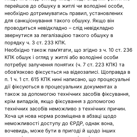
перейшов до обшуку в житлі чи володінні особи,
необхідно дотримуватись правил, установлених
для санкціонування такого обшуку. Якщо він
проводиться невідкладно – слід невідкладно
звернутися за легалізацією такого обшуку в
порядку ч. 3 ст. 233 КПК.
Необхідно також пам’ятати, що згідно з ч. 10 ст. 236
КПК обшук і огляд у житлі або володінні особи
потребує залучення понятих (ч. 7 ст. 223 КПК) та
обов’язково фіксується на відеозаписі. Щоправда в
п. 1 ч. 1 ст. 615 КПК нині написано, що процесуальні
дії фіксуються в процесуальних документах а
також за допомогою технічних засобів фіксування,
крім випадків, якщо фіксування з допомогою
технічних засобів неможливо з технічних причин.
Хоча ця нова норма розміщена в абзаці щодо
неможливості доступу до ЄРДР, однак вона,
вочевидь, може бути в пригоді й щодо інших