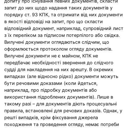
допиту про існування певних документів, скласти
запит до них щодо надання таких документів у
порядку ст. 93 КПК, та отримати від них документи
в якості відповіді на запит, про що скласти
відповідний документ, наприклад, супровідний лист
з їх переліком за підписом потерпілого або свідка.
Вилучені документи оглядаються слідчим, що
оформлюється протоколом огляду документів.
Вилучені документи не є майном, КПК не
передбачає необхідності звернення до слідчого
судді для накладення на них арешту. В окремих
випадках (але відносно рідко) документи можуть
бути речовими доказами (коли йдеться,
наприклад, про підробку документів або
використання підроблених документів). Лише в
такому разі – для документів діють процесуальні
правила, встановлені для речових доказів. Однак, у
решті випадків, крім фіксування джерела
походження та проведення огляду, немає потреби