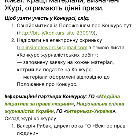
Журі, отримають цінні призи.
Щоб узяти участь у Конкурсі, слід:
Ознайомитися із Положенням про Конкурс тут
(
http://bit.ly/konkurs-site-230919
).
Надіслати на електронну скриньку
trialinsimplewords@gmail.com
із темою листа
«Конкурс журналістських робіт»:
— заповнену заявку на кожен матеріал,
котрий ви подаєте на Конкурс;
— матеріали оформлені відповідно до
Положення про Конкурс.
Інформаційні партнери Конкурсу:
ГО «
Медійна
ініціатива за права людини
»
,
Національна спілка
журналістів України
, ГО «
Інтерньюз-Україна
».
Склад журі конкурсу:
Валерія Рибак, директорка ГО «Вектор прав
людини»