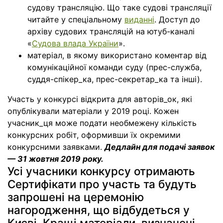
судову трансляцію. Що таке судові трансляції
читайте у спеціальному
виданні
. Доступ до
архіву судових трансляцій на ютуб-каналі
«
Судова влада України
».
матеріал, в якому використано коментар від
комунікаційної команди суду (прес-служба,
суддя-спікер_ка, прес-секретар_ка та інші).
Участь у конкурсі відкрита для авторів_ок, які
опублікували матеріали у 2019 році. Кожен
учасник_ця може подати необмежену кількість
конкурсних робіт, оформивши їх окремими
конкурсними заявками.
Дедлайн для подачі заявок
—
31
жовтня 2019 року.
Усі учасники конкурсу отримають
Сертифікати про участь та будуть
запрошені на церемонію
нагородження, що відбудеться у
Києві. Кращі матеріали, визначені