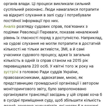
органів влади. Ці процеси викликали сильний
суспільний резонанс. Люди намагалися потрапити
на відкриті слухання в залі суду і потребували
постійної інформації про них.
Аналіз
розгляду судових справ, пов'язаних з
подіями Революції Переваги, показав неналежний
рівень їх гласності поряд з доступністю. Наприклад,
на судові слухання не могли потрапити в достатній
кількості не тільки активісти, ЗМІ, а й самі
учасники судового процесу, адже їх загальна
кількість в одній із справ станом на 2015 рік
перевищувала 220 осіб. У квітні того ж року на
зустрічі
з головою Ради суддів України,
правозахисниками, адвокатами, мною, як
представницею громадської організації і автором
моніторингового звіту, було запропоновано
організувати трансляції засідань у цій справі хоча б
в сусідні приміщення суду, щоб збільшити кількість
людей, зокрема журналістів, які могли б в режимі