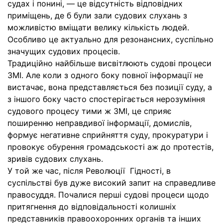
судах і понині, — це відсутність відповідних
приміщень, де б були зали судових слухань з
можливістю вміщати велику кількість людей.
Особливо це актуально для резонансних, суспільно
значущих судових процесів.
Традиційно найбільше висвітлюють судові процеси
ЗМІ. Але коли з одного боку повної інформації не
вистачає, вона представляється без позиції суду, а
з іншого боку часто спостерігається нерозуміння
судового процесу тими ж ЗМІ, це сприяє
поширенню неправдивої інформації, домислів,
формує негативне сприйняття суду, прокуратури і
провокує обурення громадськості аж до протестів,
зривів судових слухань.
У той же час, після Революції Гідності, в
суспільстві був дуже високий запит на справедливе
правосуддя. Почалися перші судові процеси щодо
притягнення до відповідальності колишніх
представників правоохоронних органів та інших