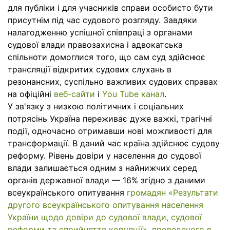
для публіки і для учасників справи особисто бути
присутнім під час судового розгляду. Завдяки
налагодженню успішної співпраці з органами
судової влади правозахисна і адвокатська
спільноти домоглися того, що сам суд здійснює
трансляції відкритих судових слухань в
резонансних, суспільно важливих судових справах
на офіційні
веб-сайти
і
You Tube канал
.
У зв'язку з низкою політичних і соціальних
потрясінь Україна переживає дуже важкі, трагічні
події, одночасно отримавши нові можливості для
трансформації. В даний час країна здійснює судову
реформу. Рівень довіри у населення до судової
влади залишається одним з найнижчих серед
органів державної влади — 16% згідно з даними
всеукраїнського опитування
громадян «Результати
другого всеукраїнського опитування населення
України щодо довіри до судової влади, судової
реформи та сприйняття корупції», проведеного в