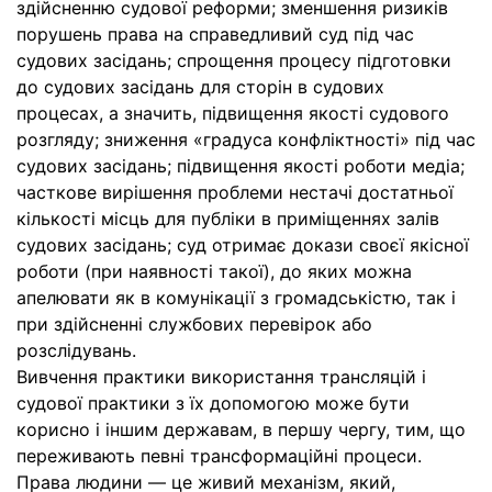
здійсненню судової реформи; зменшення ризиків
порушень права на справедливий суд під час
судових засідань; спрощення процесу підготовки
до судових засідань для сторін в судових
процесах, а значить, підвищення якості судового
розгляду; зниження «градуса конфліктності» під час
судових засідань; підвищення якості роботи медіа;
часткове вирішення проблеми нестачі достатньої
кількості місць для публіки в приміщеннях залів
судових засідань; суд отримає докази своєї якісної
роботи (при наявності такої), до яких можна
апелювати як в комунікації з громадськістю, так і
при здійсненні службових перевірок або
розслідувань.
Вивчення практики використання трансляцій і
судової практики з їх допомогою може бути
корисно і іншим державам, в першу чергу, тим, що
переживають певні трансформаційні процеси.
Права людини — це живий механізм, який,