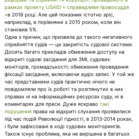
рамках проекту USAID « справедливе правосуддя
»
в 2018 році. Але цей показник істотно зріс,
наприклад, в порівнянні з 2015 роком, коли він
становив 5%.
Одна з причин, що призвела до такого негативного
сприйняття судів — це закритість судової системи.
Досить багато прикладів обмеження доступу на
відкриті судові засідання для ЗМІ, судових
моніторів, громадськості; обмеження проведення
фіксації засідання, включаючи аудіо запис. У той же
час представники судів практично нічого не
повідомляли про їх роботі та розглянутих в них
справах ні на інформаційних ресурсах суду, ні в
коментарях для преси. Дуже яскраво
такі
порушення
права на відкриті слухання проявилися
під час подій Революції гідності, в 2013-2014 роках,
і були зафіксовані в ході судових моніторингів.
Також існує проблема, яка не вирішена в багатьох