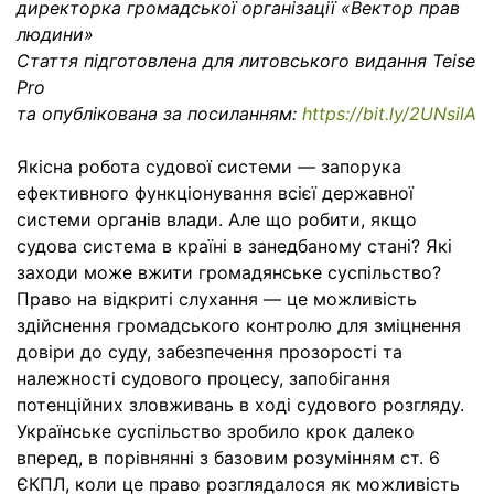
директорка громадської організації «Вектор прав
людини»
Стаття підготовлена для литовського видання
Teise
Pro
та опублікована за посиланням:
https://bit.ly/2UNsilA
Якісна робота судової системи — запорука
ефективного функціонування всієї державної
системи органів влади. Але що робити, якщо
судова система в країні в занедбаному стані? Які
заходи може вжити громадянське суспільство?
Право на відкриті слухання — це можливість
здійснення громадського контролю для зміцнення
довіри до суду, забезпечення прозорості та
належності судового процесу, запобігання
потенційних зловживань в ході судового розгляду.
Українське суспільство зробило крок далеко
вперед, в порівнянні з базовим розумінням ст. 6
ЄКПЛ, коли це право розглядалося як можливість