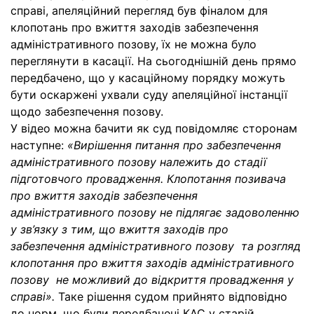
справі, апеляційний перегляд був фіналом для
клопотань про вжиття заходів забезпечення
адміністративного позову, їх не можна було
переглянути в касації. На сьогоднішній день прямо
передбачено, що у касаційному порядку можуть
бути оскаржені ухвали суду апеляційної інстанції
щодо забезпечення позову.
У відео можна бачити як суд повідомляє сторонам
наступне:
«Вирішення питання про забезпечення
адміністративного позову належить до стадії
підготовчого провадження. Клопотання позивача
про вжиття заходів забезпечення
адміністративного позову не підлягає задоволенню
у зв’язку з тим, що вжиття заходів про
забезпечення адміністративного позову та розгляд
клопотання про вжиття заходів адміністративного
позову не можливий до відкриття провадження у
справі».
Таке рішення судом прийнято відповідно
до норм, що були передбачені КАС у старій