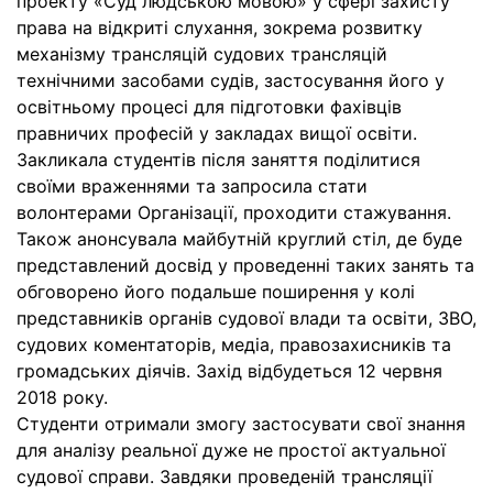
проекту «Суд людською мовою» у сфері захисту
права на відкриті слухання, зокрема розвитку
механізму трансляцій судових трансляцій
технічними засобами судів, застосування його у
освітньому процесі для підготовки фахівців
правничих професій у закладах вищої освіти.
Закликала студентів після заняття поділитися
своїми враженнями та запросила стати
волонтерами Організації, проходити стажування.
Також анонсувала майбутній круглий стіл, де буде
представлений досвід у проведенні таких занять та
обговорено його подальше поширення у колі
представників органів судової влади та освіти, ЗВО,
судових коментаторів, медіа, правозахисників та
громадських діячів. Захід відбудеться 12 червня
2018 року.
Студенти отримали змогу застосувати свої знання
для аналізу реальної дуже не простої актуальної
судової справи. Завдяки проведеній трансляції