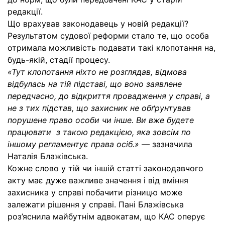
редакції.
Що врахував законодавець у новій редакції?
Результатом судової реформи стало те, що особа
отримала можливість подавати такі клопотання на,
будь-якій, стадії процесу.
«Тут клопотання ніхто не розглядав, відмова
відбулась на тій підставі, що воно заявлене
передчасно, до відкриття провадження у справі, а
не з тих підстав, що захисник не обґрунтував
порушене право особи чи інше. Ви вже будете
працювати з такою редакцією, яка зовсім по
іншому регламентує права
осіб.»
— зазначила
Наталія Блажівська.
Кожне слово у тій чи іншій статті законодавчого
акту має дуже важливе значення і від вміння
захисника у справі побачити різницю може
залежати рішення у справі. Пані Блажівська
роз’яснила майбутнім адвокатам, що КАС оперує