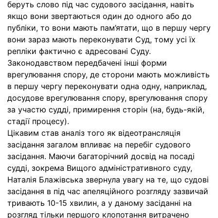
беруть слово під час судового засідання, навіть
якщо вони звертаються один до одного або до
публіки, то вони мають пам’ятати, що в першу чергу
вони зараз мають переконувати Суд, тому усі їх
репліки фактично є адресовані Суду.
Законодавством передбачені інші форми
врегулювання спору, де сторони мають можливість
в першу чергу переконувати одна одну, наприклад,
досудове врегулювання спору, врегулювання спору
за участю судді, примирення сторін (на, будь-якій,
стадії процесу).
Цікавим став аналіз того як відеотрансляція
засідання загалом впливає на перебіг судового
засідання. Маючи багаторічний досвід на посаді
судді, зокрема Вищого адміністративного суду,
Наталія Блажівська звернула увагу на те, що судові
засідання в під час апеляційного розгляду зазвичай
тривають 10-15 хвилин, а у даному засіданні на
розгляд тільки першого клопотання витрачено