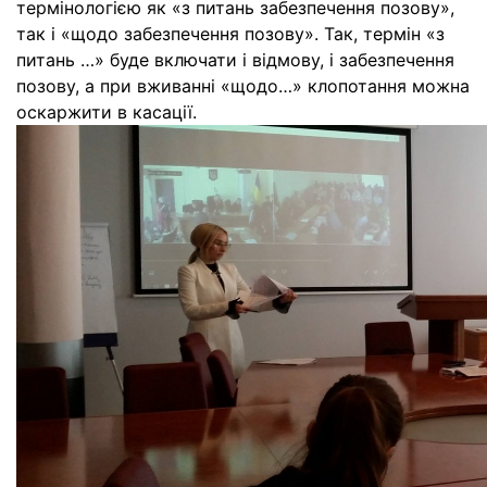
термінологією як «з питань забезпечення позову»,
так і «щодо забезпечення позову». Так, термін «з
питань …» буде включати і відмову, і забезпечення
позову, а при вживанні «щодо…» клопотання можна
оскаржити в касації.